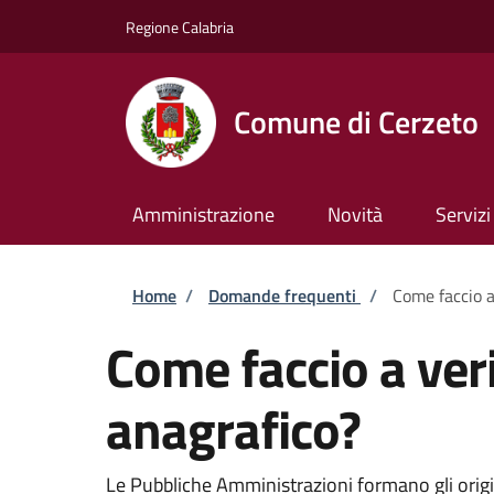
Salta al contenuto principale
Skip to footer content
Regione Calabria
Comune di Cerzeto
Amministrazione
Novità
Servizi
Briciole di pane
Home
/
Domande frequenti
/
Come faccio a 
Come faccio a verif
anagrafico?
Le Pubbliche Amministrazioni formano gli original