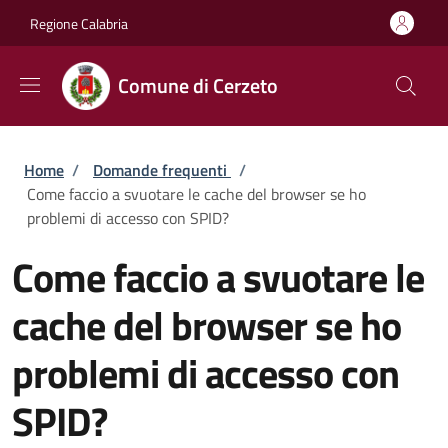
Salta al contenuto principale
Skip to footer content
Regione Calabria
Comune di Cerzeto
Briciole di pane
Home
/
Domande frequenti
/
Come faccio a svuotare le cache del browser se ho
problemi di accesso con SPID?
Come faccio a svuotare le
cache del browser se ho
problemi di accesso con
SPID?