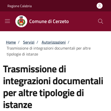
Salta al contenuto principale
Skip to footer content
Regione Calabria
Comune di Cerzeto
Briciole di pane
Home
/
Servizi
/
Autorizzazioni
/
Trasmissione di integrazioni documentali per altre
tipologie di istanze
Trasmissione di
integrazioni documentali
per altre tipologie di
istanze